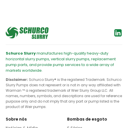
Schurco Slurry
manufactures high-quality heavy-duty
horizontal slurry pumps, vertical slurry pumps, replacement
pump parts, and provide pump services to a wide array of
markets worldwide.
Disclaimer:
Schurco Slurry® is the registered Trademark. Schurco
Slurry Pumps does not represent or is not in any way affiliated with
Warman ™ a registered trademark of Weir Slurry Group LLC. All
names, numbers, symbols, and descriptions are used for reference
purpose only and do not imply that any part or pump listed is the
product of Weir pumps.
Sobre nós
Bombas de esgoto
Notícias & Mídia
S Séries