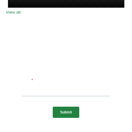
View all
ewsletterComme
Inscreva-se no nosso boletim informativo sobre notícias e
serviços relevantes do setor.
Nós levamos a sério a sua privacidade. Nós nunca divulgaremos suas
informações a qualquer parte. Política de Privacidade