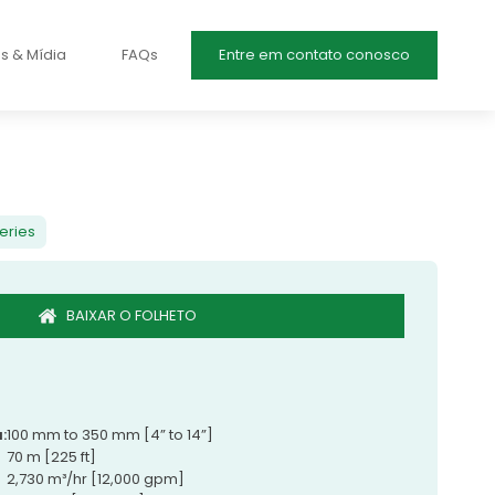
as & Mídia
FAQs
Entre em contato conosco
eries
BAIXAR O FOLHETO
:
100 mm to 350 mm [4” to 14”]
70 m [225 ft]
2,730 m³/hr [12,000 gpm]