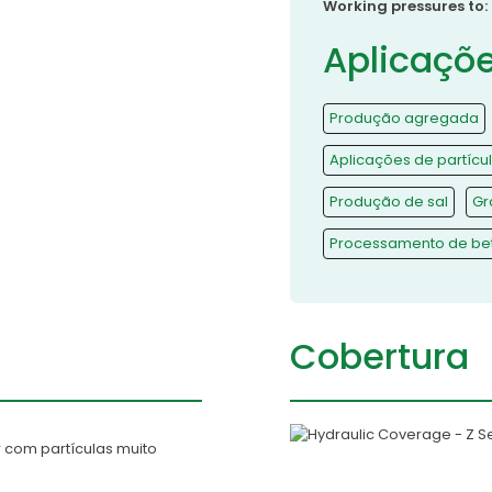
Working pressures to:
Aplicaçõe
Produção agregada
Aplicações de partícu
Produção de sal
Gr
Processamento de bet
Cobertura
r com partículas muito