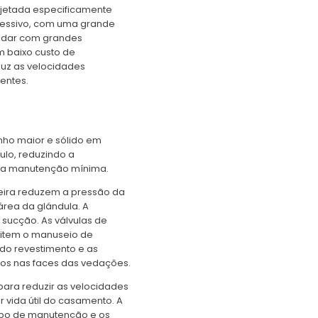
jetada especificamente
essivo, com uma grande
lidar com grandes
m baixo custo de
duz as velocidades
entes.
ho maior e sólido em
ulo, reduzindo a
uma manutenção mínima.
aseira reduzem a pressão da
área da glándula. A
 sucção. As válvulas de
item o manuseio de
 do revestimento e as
vos nas faces das vedações.
ara reduzir as velocidades
 vida útil do casamento. A
mpo de manutenção e os