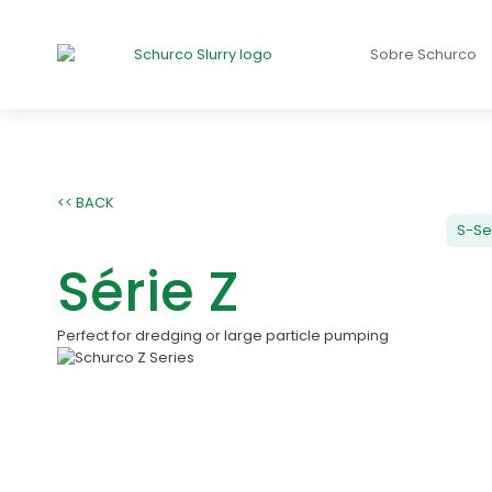
Sobre Schurco
<< BACK
S-Se
Série Z
Perfect for dredging or large particle pumping