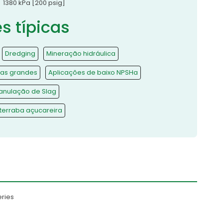
1380 kPa [200 psig]
s típicas
Dredging
Mineração hidráulica
las grandes
Aplicações de baixo NPSHa
anulação de Slag
erraba açucareira