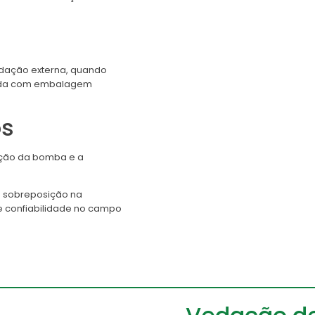
edação externa, quando
egada com embalagem
os
oção da bomba e a
a sobreposição na
e confiabilidade no campo