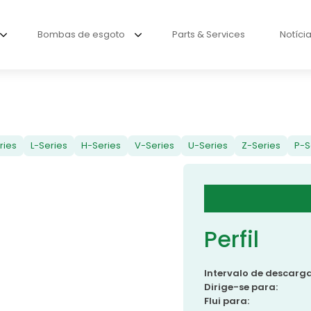
Bombas de esgoto
Parts & Services
Notíci
ries
L-Series
H-Series
V-Series
U-Series
Z-Series
P-S
Perfil
Intervalo de descarga
Dirige-se para:
Flui para: