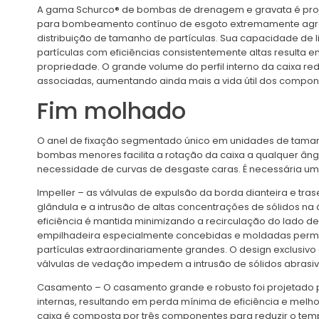
A gama Schurco® de bombas de drenagem e gravata é pro
para bombeamento contínuo de esgoto extremamente agr
distribuição de tamanho de partículas. Sua capacidade de 
partículas com eficiências consistentemente altas resulta e
propriedade. O grande volume do perfil interno da caixa re
associadas, aumentando ainda mais a vida útil dos compon
Fim molhado
O anel de fixação segmentado único em unidades de taman
bombas menores facilita a rotação da caixa a qualquer âng
necessidade de curvas de desgaste caras. É necessária 
Impeller – as válvulas de expulsão da borda dianteira e tr
glândula e a intrusão de altas concentrações de sólidos na 
eficiência é mantida minimizando a recirculação do lado de
empilhadeira especialmente concebidas e moldadas perm
partículas extraordinariamente grandes. O design exclusivo
válvulas de vedação impedem a intrusão de sólidos abrasi
Casamento – O casamento grande e robusto foi projetado p
internas, resultando em perda mínima de eficiência e melhor
caixa é composta por três componentes para reduzir o te